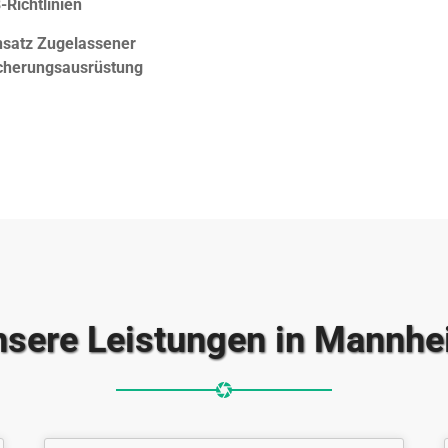
-Richtlinien
nsatz Zugelassener
cherungsausrüstung
sere Leistungen in Mannh