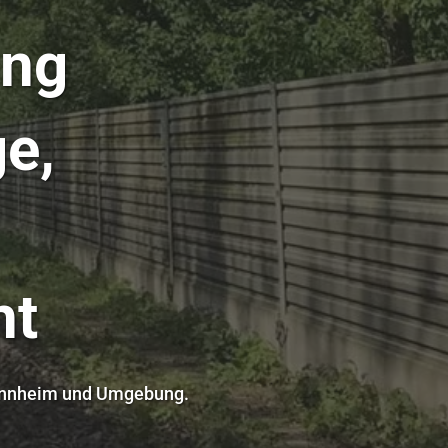
ung
e,
ht
Mannheim und Umgebung.