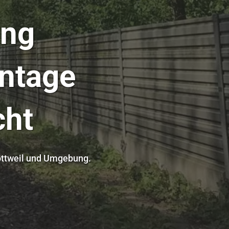
ung
ontage
cht
Rottweil und Umgebung.