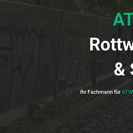
A
Rottw
& 
Ihr Fachmann für
ATW