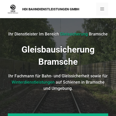
Zum
Inhalt
Menü
HDI BAHNDIENSTLEISTUNGEN GMBH
springen
Ihr Dienstleister Im Bereich
Gleissicherung
Bramsche
Gleisbausicherung
Bramsche
Ihr Fachmann für Bahn- und Gleissicherheit sowie für
Winterdienstleistungen
auf Schienen in Bramsche
und Umgebung.