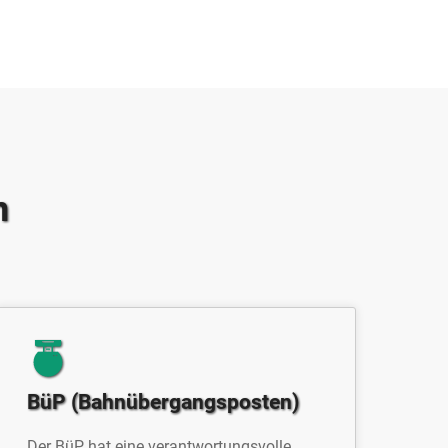
n
BüP (Bahnübergangsposten)
Der BüP hat eine verantwortungsvolle