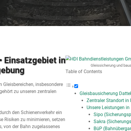
 Einsatzgebiet in
Gleissicherung und baua
gebung
Table of Contents
en Gleisbereichen, insbesondere
gehört zu unseren zentralen
Gleisbausicherung Datte
Zentraler Standort i
Unsere Leistungen in 
 durch den Schienenverkehr ein
Sipo (Sicherungs
e Risiken zu minimieren, setzen
Sakra (Sicherungs
es, von der Bahn zugelassenes
BüP (Bahnüberga