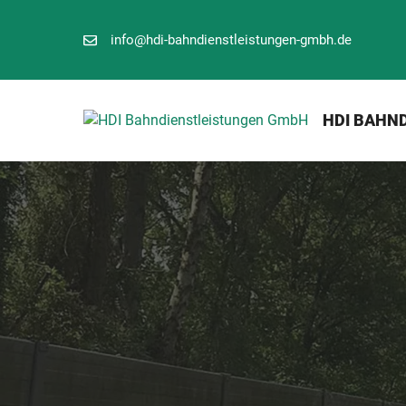
Zum
Inhalt
info@hdi-bahndienstleistungen-gmbh.de
springen
HDI BAHN