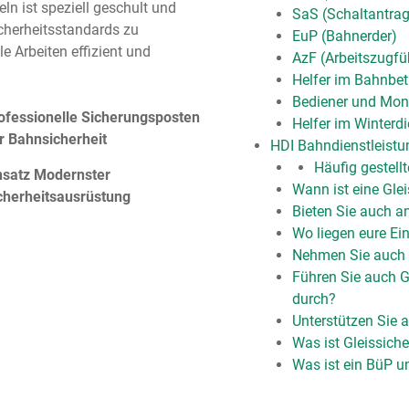
eln ist speziell geschult und
SaS (Schaltantrags
cherheitsstandards zu
EuP (Bahnerder)
le Arbeiten effizient und
AzF (Arbeitszugfü
Helfer im Bahnbetr
Bediener und Mon
ofessionelle Sicherungsposten
Helfer im Winterdi
r Bahnsicherheit
HDI Bahndienstleist
Häufig gestell
nsatz Modernster
Wann ist eine Gle
cherheitsausrüstung
Bieten Sie auch a
Wo liegen eure Ei
Nehmen Sie auch k
Führen Sie auch G
durch?
Unterstützen Sie
Was ist Gleissich
Was ist ein BüP u