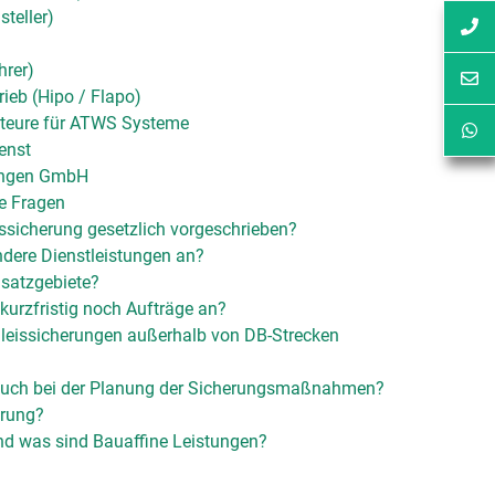
teller)
hrer)
ieb (Hipo / Flapo)
teure für ATWS Systeme
enst
ungen GmbH
te Fragen
issicherung gesetzlich vorgeschrieben?
ndere Dienstleistungen an?
nsatzgebiete?
urzfristig noch Aufträge an?
leissicherungen außerhalb von DB-Strecken
 auch bei der Planung der Sicherungsmaßnahmen?
erung?
nd was sind Bauaffine Leistungen?