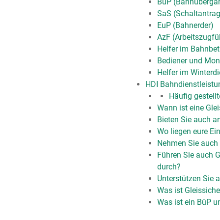
BüP (Bahnüberga
SaS (Schaltantrags
EuP (Bahnerder)
AzF (Arbeitszugfü
Helfer im Bahnbetr
Bediener und Mon
Helfer im Winterdi
HDI Bahndienstleist
Häufig gestell
Wann ist eine Gle
Bieten Sie auch a
Wo liegen eure Ei
Nehmen Sie auch k
Führen Sie auch G
durch?
Unterstützen Sie
Was ist Gleissich
Was ist ein BüP u