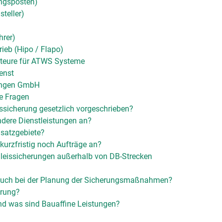
ngsposten)
teller)
hrer)
ieb (Hipo / Flapo)
teure für ATWS Systeme
enst
ungen GmbH
te Fragen
issicherung gesetzlich vorgeschrieben?
ndere Dienstleistungen an?
nsatzgebiete?
urzfristig noch Aufträge an?
leissicherungen außerhalb von DB-Strecken
 auch bei der Planung der Sicherungsmaßnahmen?
erung?
nd was sind Bauaffine Leistungen?