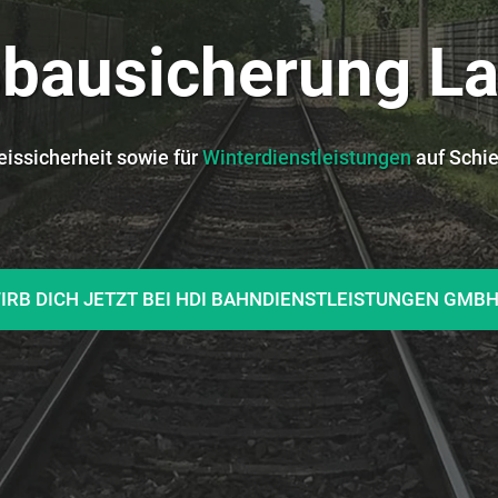
sbausicherung L
eissicherheit sowie für
Winterdienstleistungen
auf Schi
IRB DICH JETZT BEI HDI BAHNDIENSTLEISTUNGEN GMB