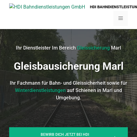
Zum
HDI BAHNDIENSTLEISTU
Inhalt
springen
Menü
Ihr Dienstleister Im Bereich
Gleissicherung
Marl
Gleisbausicherung Marl
Ihr Fachmann für Bahn- und Gleissicherheit sowie für
Winterdienstleistungen
auf Schienen in Marl und
Umgebung.
BEWIRB DICH JETZT BEI HDI