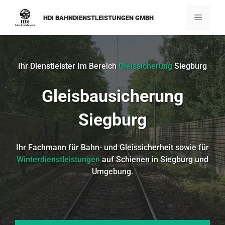
Zum
Inhalt
Menü
HDI BAHNDIENSTLEISTUNGEN GMBH
springen
Ihr Dienstleister Im Bereich
Gleissicherung
Siegburg
Gleisbausicherung
Siegburg
Ihr Fachmann für Bahn- und Gleissicherheit sowie für
Winterdienstleistungen
auf Schienen in Siegburg und
Umgebung.