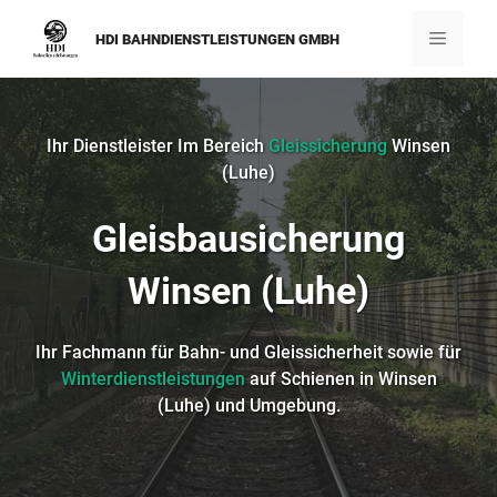
Zum
Inhalt
Menü
HDI BAHNDIENSTLEISTUNGEN GMBH
springen
Ihr Dienstleister Im Bereich
Gleissicherung
Winsen
(Luhe)
Gleisbausicherung
Winsen (Luhe)
Ihr Fachmann für Bahn- und Gleissicherheit sowie für
Winterdienstleistungen
auf Schienen in Winsen
(Luhe) und Umgebung.